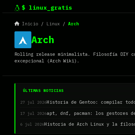
$ linux_gratis
Inicio
/
Linux
/
Arch
Arch
Rolling release minimalista. Filosofía DIY c
excepcional (Arch Wiki).
ÚLTIMAS NOTICIAS
Historia de Gentoo: compilar tod
27 jul 2026
apt, dnf, pacman: los gestores d
17 jul 2026
Historia de Arch Linux y la filos
6 jul 2026