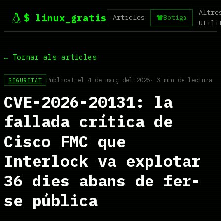
Altre
$ linux_gratis
Articles
Botiga
Utili
← Tornar als articles
Publicat el 4 de març del 2026
· 3 min de lectura
SEGURETAT
CVE-2026-20131: la
fallada crítica de
Cisco FMC que
Interlock va explotar
36 dies abans de fer-
se pública