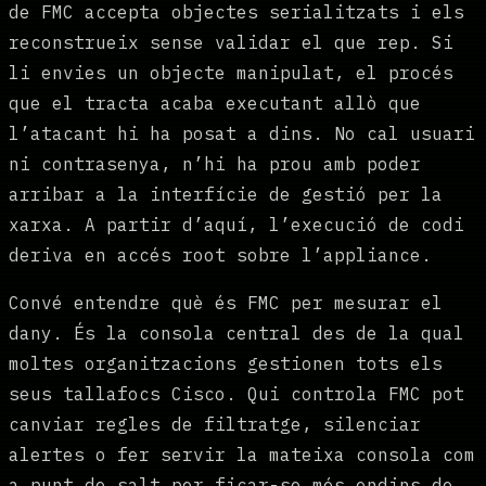
de FMC accepta objectes serialitzats i els
reconstrueix sense validar el que rep. Si
li envies un objecte manipulat, el procés
que el tracta acaba executant allò que
l’atacant hi ha posat a dins. No cal usuari
ni contrasenya, n’hi ha prou amb poder
arribar a la interfície de gestió per la
xarxa. A partir d’aquí, l’execució de codi
deriva en accés root sobre l’appliance.
Convé entendre què és FMC per mesurar el
dany. És la consola central des de la qual
moltes organitzacions gestionen tots els
seus tallafocs Cisco. Qui controla FMC pot
canviar regles de filtratge, silenciar
alertes o fer servir la mateixa consola com
a punt de salt per ficar-se més endins de