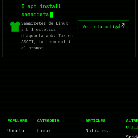
$ apt install
samarreta
Samarretes de Linux
Veure la botiga
amb l'estètica
d'aquesta web: Tux en
ASCII, la terminal i
el prompt.
POPULARS
CATEGORIA
ARTICLES
ALTR
UTIL
Ubuntu
Linux
Notícies
Spid