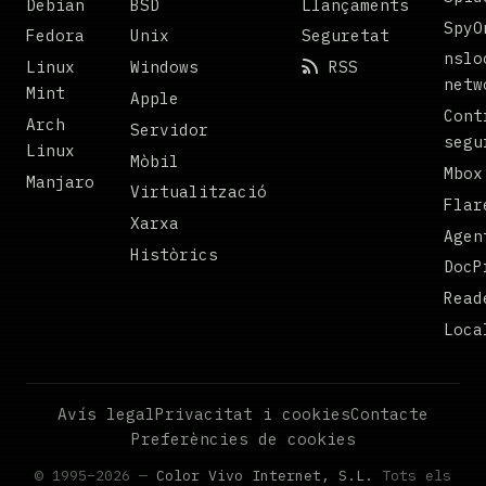
Debian
BSD
Llançaments
SpyO
Fedora
Unix
Seguretat
nslo
Linux
Windows
RSS
netw
Mint
Apple
Cont
Arch
Servidor
segu
Linux
Mòbil
Mbox
Manjaro
Virtualització
Flar
Xarxa
Agen
Històrics
DocP
Read
Loca
Avís legal
Privacitat i cookies
Contacte
Preferències de cookies
© 1995–2026 —
Color Vivo Internet, S.L.
Tots els