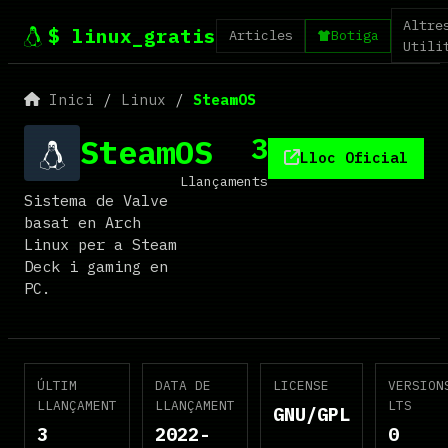
Altre
$ linux_gratis
Articles
Botiga
Utili
Inici
/
Linux
/
SteamOS
3
SteamOS
Lloc Oficial
Llançaments
Sistema de Valve
basat en Arch
Linux per a Steam
Deck i gaming en
PC.
ÚLTIM
DATA DE
LICENSE
VERSION
LLANÇAMENT
LLANÇAMENT
LTS
GNU/GPL
3
2022-
0