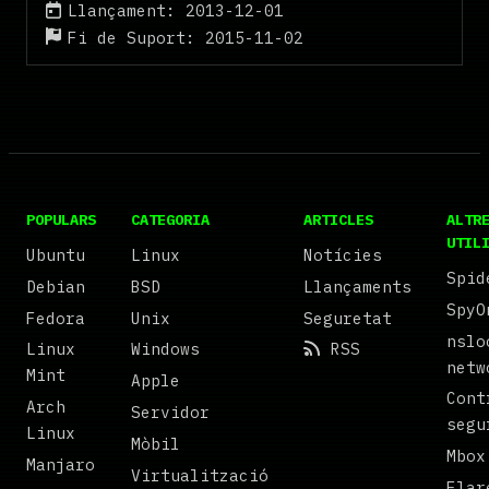
Llançament: 2013-12-01
Fi de Suport: 2015-11-02
POPULARS
CATEGORIA
ARTICLES
ALTR
UTIL
Ubuntu
Linux
Notícies
Spid
Debian
BSD
Llançaments
SpyO
Fedora
Unix
Seguretat
nslo
Linux
Windows
RSS
netw
Mint
Apple
Cont
Arch
Servidor
segu
Linux
Mòbil
Mbox
Manjaro
Virtualització
Flar