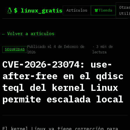
Otra
$ linux_gratis
Artículos
Tienda
Util
← Volver a artículos
Publicado el 4 de febrero de
· 3 min de
SEGURIDAD
2026
lectura
CVE-2026-23074: use-
after-free en el qdisc
teql del kernel Linux
permite escalada local
El kernel Linux ya tiene corrección para