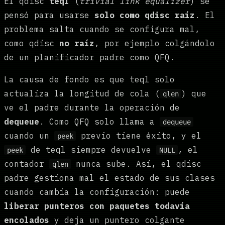
El qdisc
teql
(
trivial link equalizer
) se
pensó para usarse
solo como qdisc raíz
. El
problema salta cuando se configura mal,
como qdisc
no raíz
, por ejemplo colgándolo
de un planificador padre como QFQ.
La causa de fondo es que teql solo
actualiza la longitud de cola (
) que
qlen
ve el padre durante la operación de
dequeue
. Como QFQ solo llama a
dequeue
cuando un
previo tiene éxito, y el
peek
de teql siempre devuelve
, el
peek
NULL
contador
nunca sube. Así, el qdisc
qlen
padre gestiona mal el estado de sus clases
cuando cambia la configuración: puede
liberar punteros con paquetes todavía
encolados
y deja un puntero colgante