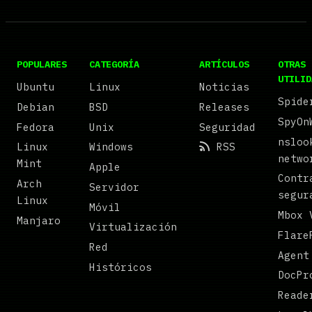
POPULARES
CATEGORÍA
ARTÍCULOS
OTRAS
UTILID
Ubuntu
Linux
Noticias
Spide
Debian
BSD
Releases
SpyOn
Fedora
Unix
Seguridad
nsloo
Linux
Windows
RSS
netwo
Mint
Apple
Contr
Arch
Servidor
segur
Linux
Móvil
Mbox 
Manjaro
Virtualización
Flare
Red
Agent
Históricos
DocPr
Reade