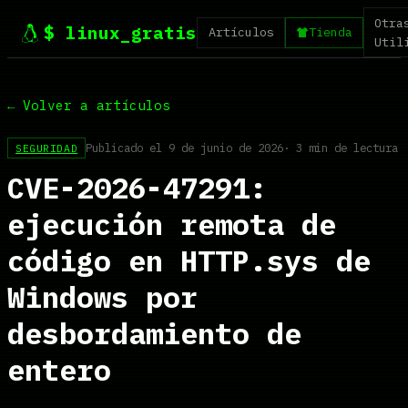
Otra
$ linux_gratis
Artículos
Tienda
Util
← Volver a artículos
Publicado el 9 de junio de 2026
· 3 min de lectura
SEGURIDAD
CVE-2026-47291:
ejecución remota de
código en HTTP.sys de
Windows por
desbordamiento de
entero