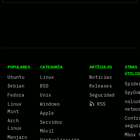
POPULARES
CATEGORÍA
ARTÍCULOS
OTRAS
UTILID
Ubuntu
Linux
Noticias
Spide
Debian
BSD
Releases
SpyOn
Fedora
Unix
Seguridad
nsloo
Linux
Windows
RSS
netwo
Mint
Apple
Contr
Arch
Servidor
segur
Linux
Móvil
Mbox 
Manjaro
Virtualización