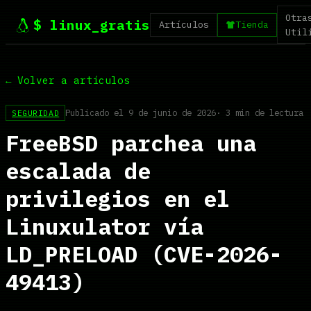
Otra
$ linux_gratis
Artículos
Tienda
Util
← Volver a artículos
Publicado el 9 de junio de 2026
· 3 min de lectura
SEGURIDAD
FreeBSD parchea una
escalada de
privilegios en el
Linuxulator vía
LD_PRELOAD (CVE-2026-
49413)