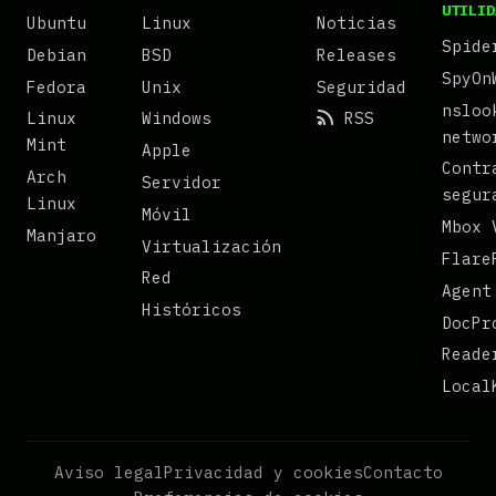
UTILID
Ubuntu
Linux
Noticias
Spide
Debian
BSD
Releases
SpyOn
Fedora
Unix
Seguridad
nsloo
Linux
Windows
RSS
netwo
Mint
Apple
Contr
Arch
Servidor
segur
Linux
Móvil
Mbox 
Manjaro
Virtualización
Flare
Red
Agent
Históricos
DocPr
Reade
Local
Aviso legal
Privacidad y cookies
Contacto