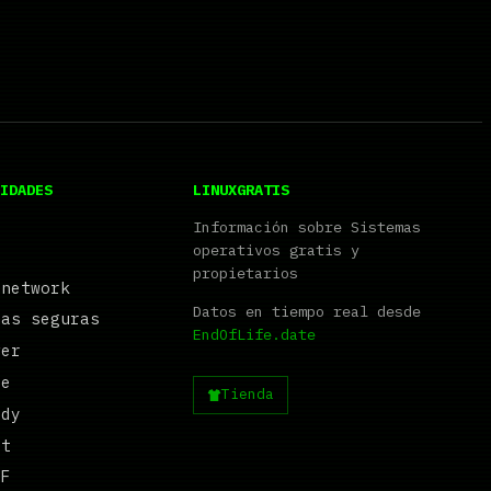
IDADES
LINUXGRATIS
Información sobre Sistemas
operativos gratis y
propietarios
 network
Datos en tiempo real desde
ñas seguras
EndOfLife.date
wer
ge
Tienda
ady
ct
DF