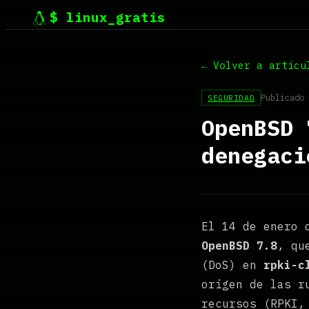
$ linux_gratis
← Volver a artícu
Publicado
SEGURIDAD
OpenBSD 
denegaci
El 14 de enero 
OpenBSD 7.8
, qu
(DoS) en
rpki-c
origen de las r
recursos (RPKI