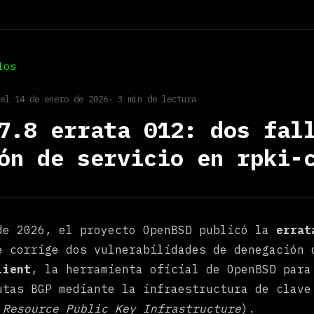
los
 el 14 de enero de 2026
· 3 min de lectura
7.8 errata 012: dos fal
ón de servicio en rpki-
de 2026, el proyecto OpenBSD publicó la
errat
e corrige dos vulnerabilidades de denegación 
lient
, la herramienta oficial de OpenBSD para
utas BGP mediante la infraestructura de clave
,
Resource Public Key Infrastructure
).