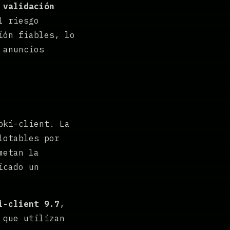
 validación
l riesgo
ión fiables, lo
 anuncios
pki-client. La
lotables por
metan la
icado un
i-client 9.7
,
 que utilizan