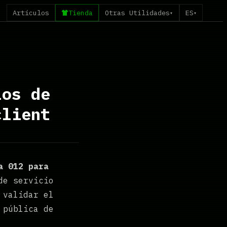
Artículos
Tienda
Otras Utilidades
ES
▾
▾
los de
client
a 012 para
de servicio
 validar el
 pública de