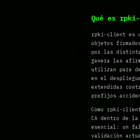
Qué es rpki-
rpki-client es 
objetos firmado
por las distint
genera las afir
utilizan para d
en el desplieg
extendidas cont
prefijos accide
Como rpki-clien
CA dentro de la
esencial: un fa
validación actu