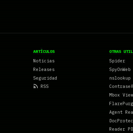
ARTÍCULOS
OTRAS UTIL
Noticias
Spider
Releases
SpyOnWeb
Seguridad
nslookup
RSS
Contrase
Mbox Vie
FlarePur
Agent Re
DocProte
Reader P