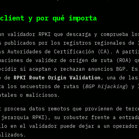
client y por qué importa
un validador RPKI que descarga y comprueba lo
s publicados por los registros regionales de 
as Autoridades de Certificación (CA). A parti
maciones de validez de origen de ruta (ROA) q
ecidir si aceptan o rechazan anuncios BGP. Es
ue de
RPKI Route Origin Validation
, una de las
ra los secuestros de rutas (
BGP hijacking
) y 
ntales o maliciosos.
t procesa datos remotos que provienen de terc
 jerarquía RPKI), su robustez frente a entrad
llo en el validador puede dejar a un operador
alizados.