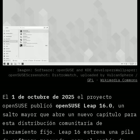
Imagen: Software: openSUSE and KDE developersWallpaper:
openSUSEScreenshot: DistroWatch, uploaded by VulcanSphere /
GPL
·
Wikimedia Commons
El
1 de octubre de 2025
el proyecto
openSUSE publicó
openSUSE Leap 16.0
, un
salto mayor que abre un nuevo capítulo para
esta distribución comunitaria de
lanzamiento fijo. Leap 16 estrena una pila