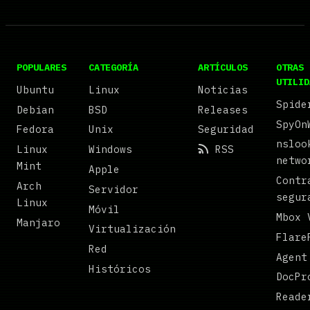
POPULARES
CATEGORÍA
ARTÍCULOS
OTRAS
UTILID
Ubuntu
Linux
Noticias
Spide
Debian
BSD
Releases
SpyOn
Fedora
Unix
Seguridad
nsloo
Linux
Windows
RSS
netwo
Mint
Apple
Contr
Arch
Servidor
segur
Linux
Móvil
Mbox 
Manjaro
Virtualización
Flare
Red
Agent
Históricos
DocPr
Reade