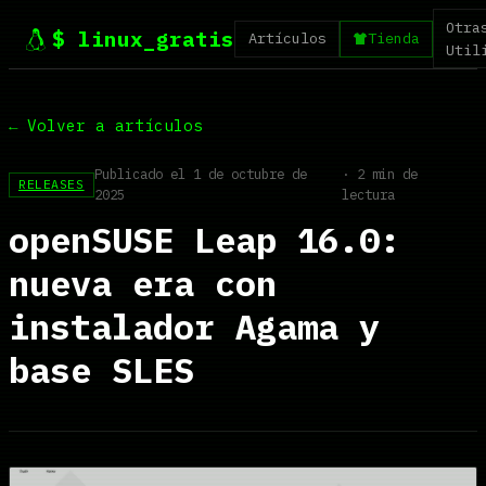
Otra
$ linux_gratis
Artículos
Tienda
Util
← Volver a artículos
Publicado el 1 de octubre de
· 2 min de
RELEASES
2025
lectura
openSUSE Leap 16.0:
nueva era con
instalador Agama y
base SLES