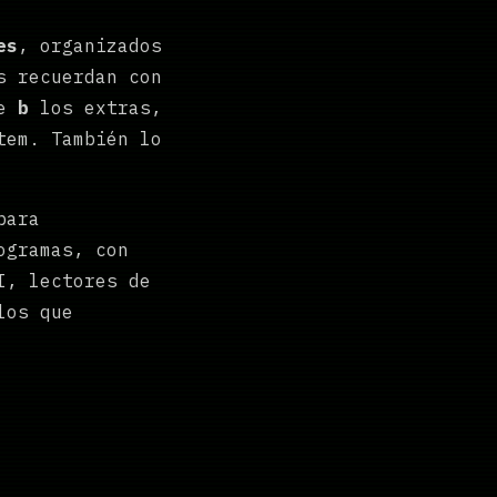
es
, organizados
s recuerdan con
ie
b
los extras,
tem. También lo
ara
ogramas, con
I, lectores de
los que