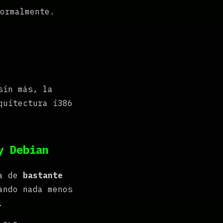
ormalmente.
sin más, la
quitectura i386
y Debian
ma de
bastante
ando nada menos
.