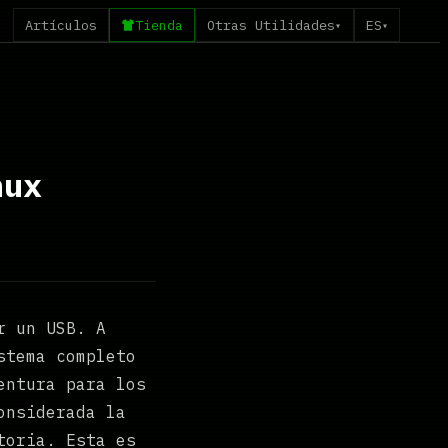
Artículos
Tienda
Otras Utilidades
ES
▾
▾
nux
r un USB. A
stema completo
entura para los
onsiderada la
toria. Esta es