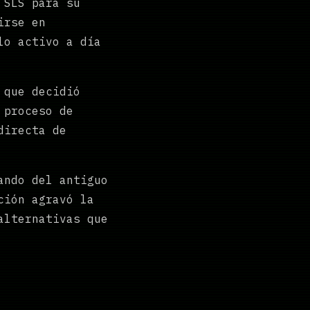
 SLS para su
irse en
lo activo a día
 que decidió
 proceso de
directa de
ando del antiguo
ción agravó la
alternativas que