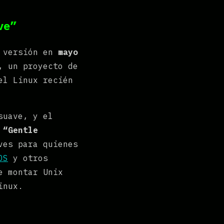
ve”
a versión en
mayo
, un proyecto de
el Linux recién
suave, y el
:
“Gentle
ves para quienes
OS
y otros
e montar Unix
inux.