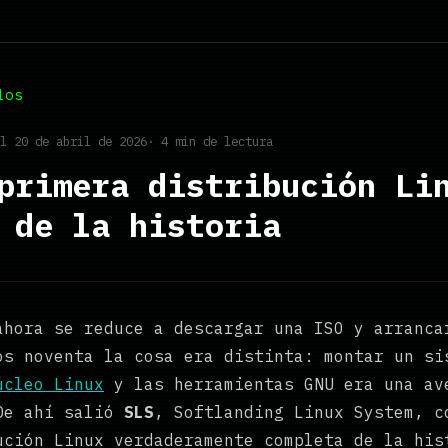
los
l 20 de abril de 2026
· 4 min de lectura
primera distribución Li
 de la historia
ahora se reduce a descargar una ISO y arranca
os noventa la cosa era distinta: montar un si
úcleo Linux
y las herramientas GNU era una av
De ahí salió
SLS
, Softlanding Linux System, c
ución Linux verdaderamente completa de la his