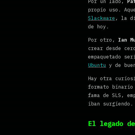
Por un lado,
Pa
propio uso. Aqu
Slackware
, la d
de hoy.
Por otro,
Ian M
crear desde cer
empaquetado ser
Ubuntu
y de buen
Hay otra curios
formato binario
fama de SLS, em
iban surgiendo.
El legado de