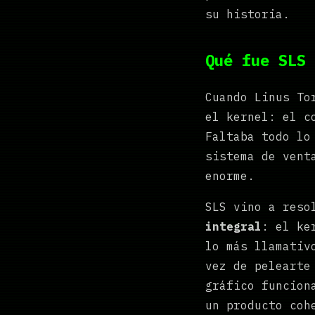
su historia.
Qué fue SLS 
Cuando Linus To
el kernel: el c
Faltaba todo lo
sistema de vent
enorme.
SLS vino a reso
integral
: el ke
lo más llamativ
vez de pelearte
gráfico funcion
un producto coh