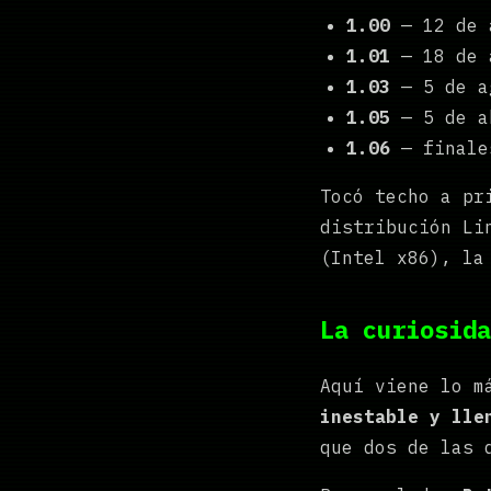
1.00
— 12 de a
1.01
— 18 de 
1.03
— 5 de a
1.05
— 5 de a
1.06
— finales
Tocó techo a pr
distribución Li
(Intel x86), la
La curiosida
Aquí viene lo m
inestable y lle
que dos de las 