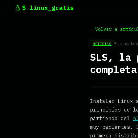
$ linux_gratis
← Volver a artícu
Publicado e
NOTICIAS
SLS, la 
completa
Instalar Linux 
principios de l
partiendo del
n
muy pacientes. 
primera distrib