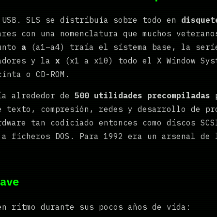
 USB. SLS se distribuía sobre todo en
disquet
ares con una nomenclatura que muchos veterano
junto
a
(a1–a4) traía el sistema base, la ser
adores y la
x
(x1 a x10) todo el X Window Sys
cinta o CD-ROM.
ía alrededor de
500 utilidades precompiladas
p
e texto, compresión, redes y desarrollo de pr
rdware tan codiciado entonces como discos SCS
 a ficheros DOS. Para 1992 era un arsenal de 
ave
en ritmo durante sus pocos años de vida: