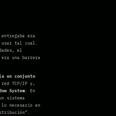
 entregaba era
 usar tal cual.
dades, el
 era una barrera
ía un conjunto
 red TCP/IP y,
dow System
. En
un sistema
 lo necesario en
stribución”.