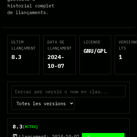
historial complet
de llançaments.
ÚLTIM
DATA DE
LICENSE
VERSION
LLANÇAMENT
LLANÇAMENT
LTS
GNU/GPL
8.3
2024-
1
10-07
Estat
8.3
[ACTIU]
Llançament: 2024-10-07