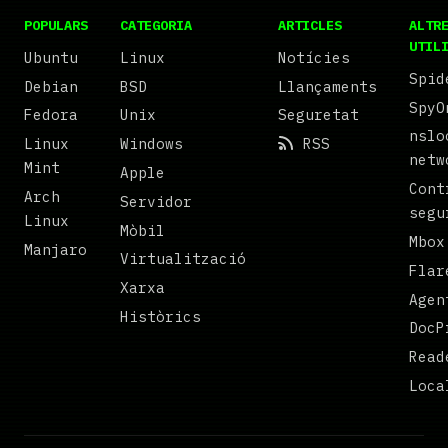
POPULARS
CATEGORIA
ARTICLES
ALTR
UTIL
Ubuntu
Linux
Notícies
Spid
Debian
BSD
Llançaments
SpyO
Fedora
Unix
Seguretat
nslo
Linux
Windows
RSS
netw
Mint
Apple
Cont
Arch
Servidor
segu
Linux
Mòbil
Mbox
Manjaro
Virtualització
Flar
Xarxa
Agen
Històrics
DocP
Read
Loca