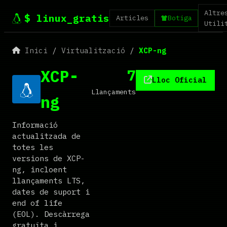
Altre
$ linux_gratis
Articles
Botiga
Utili
Inici
/
Virtualització
/
XCP-ng
XCP-
7
Lloc Oficial
Llançaments
ng
Informació
actualitzada de
totes les
versions de XCP-
ng, incloent
llançaments LTS,
dates de suport i
end of life
(EOL). Descàrrega
gratuïta i