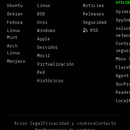
UTILID
Ubuntu
Linux
Noticias
Spide
Debian
BSD
Releases
SpyOn
Fedora
Unix
Seguridad
nsloo
Linux
Windows
RSS
netwo
Mint
Apple
Contr
Arch
Servidor
segur
Linux
Móvil
Mbox 
Manjaro
Virtualización
Flare
Red
Agent
Históricos
DocPr
Reade
Local
Aviso legal
Privacidad y cookies
Contacto
Preferencias de cookies