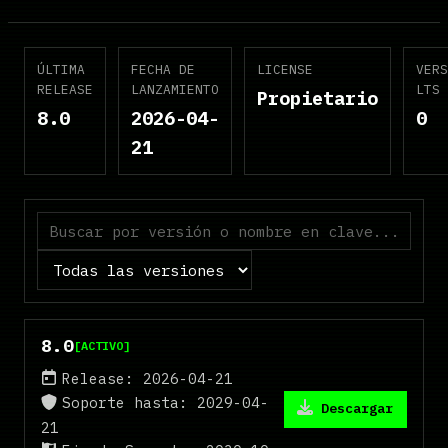
ÚLTIMA
FECHA DE
LICENSE
VERS
RELEASE
LANZAMIENTO
LTS
Propietario
8.0
2026-04-
0
21
Estado
8.0
[ACTIVO]
Release: 2026-04-21
Soporte hasta: 2029-04-
Descargar
21