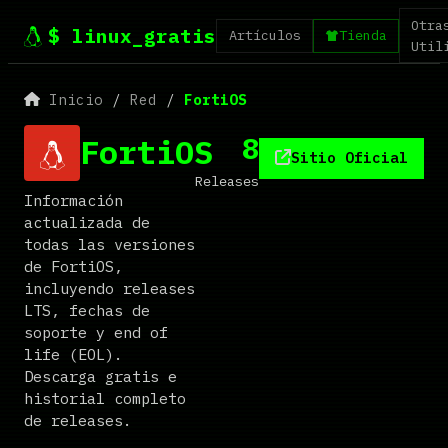
Otra
$ linux_gratis
Artículos
Tienda
Util
Inicio
/
Red
/
FortiOS
8
FortiOS
Sitio Oficial
Releases
Información
actualizada de
todas las versiones
de FortiOS,
incluyendo releases
LTS, fechas de
soporte y end of
life (EOL).
Descarga gratis e
historial completo
de releases.