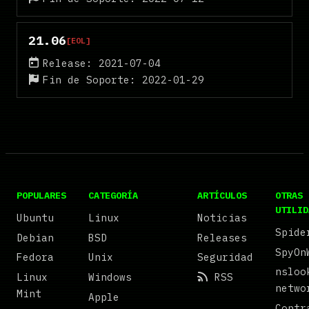
21.06
[EOL]
Release: 2021-07-04
Fin de Soporte: 2022-01-29
POPULARES
CATEGORÍA
ARTÍCULOS
OTRAS
UTILID
Ubuntu
Linux
Noticias
Spide
Debian
BSD
Releases
SpyOn
Fedora
Unix
Seguridad
nsloo
Linux
Windows
RSS
netwo
Mint
Apple
Contr