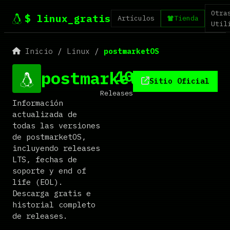
Otra
$ linux_gratis
Artículos
Tienda
Util
Inicio
/
Linux
/
postmarketOS
10
postmarketOS
Sitio Oficial
Releases
Información
actualizada de
todas las versiones
de postmarketOS,
incluyendo releases
LTS, fechas de
soporte y end of
life (EOL).
Descarga gratis e
historial completo
de releases.