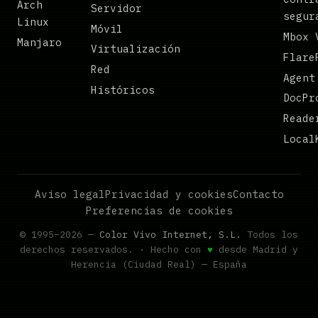
Arch
Servidor
segur
Linux
Móvil
Mbox 
Manjaro
Virtualización
Flare
Red
Agent
Históricos
DocPr
Reade
Local
Aviso legal
Privacidad y cookies
Contacto
Preferencias de cookies
© 1995–2026 —
Color Vivo Internet, S.L.
Todos los
derechos reservados. · Hecho con
♥
desde Madrid y
Herencia (Ciudad Real) — España